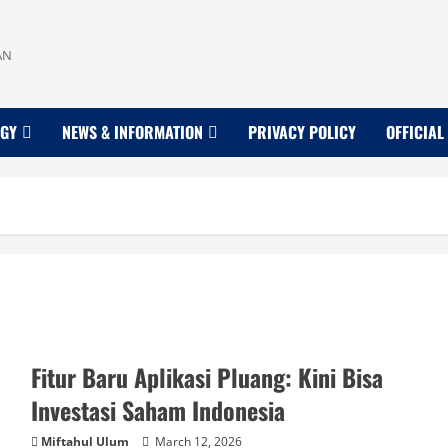
AN
OGY
NEWS & INFORMATION
PRIVACY POLICY
OFFICIAL
Fitur Baru Aplikasi Pluang: Kini Bisa
Investasi Saham Indonesia
Miftahul Ulum
March 12, 2026