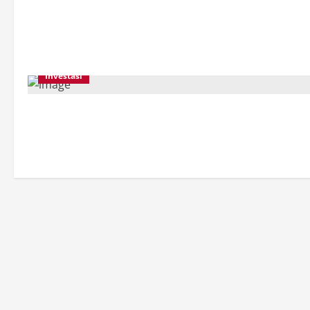
Investasi