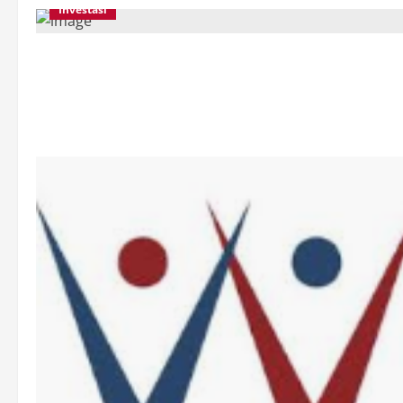
Investasi