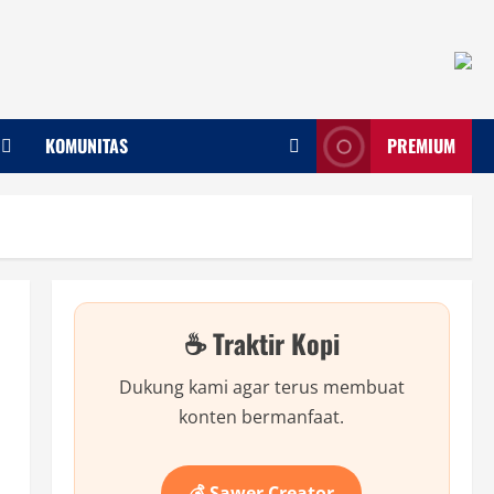
KOMUNITAS
PREMIUM
☕ Traktir Kopi
Dukung kami agar terus membuat
konten bermanfaat.
💰 Sawer Creator