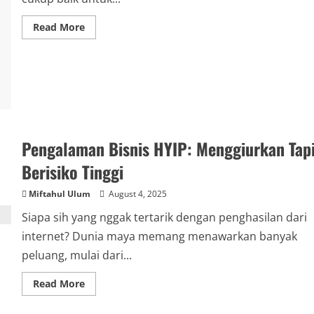
Read
Read More
more
about
Apakah
KoinWorks
Aman?
Catatan
Saat
Mengalami
Kecurangan
P2P
Pengalaman Bisnis HYIP: Menggiurkan Tap
Berisiko Tinggi
Miftahul Ulum
August 4, 2025
Siapa sih yang nggak tertarik dengan penghasilan dari
internet? Dunia maya memang menawarkan banyak
peluang, mulai dari...
Read
Read More
more
about
Pengalaman