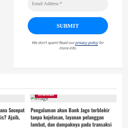
We don’t spam! Read our
privacy policy
for
more info.
informasi
ana Secepat
Pengalaman akun Bank Jago terblokir
is? Ajaib,
tanpa kejelasan, layanan pelanggan
lambat, dan dampaknya pada transaksi