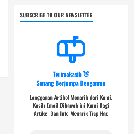
SUBSCRIBE TO OUR NEWSLETTER
Terimakasih 👋
Senang Berjumpa Denganmu
Langganan Artikel Menarik dari Kami,
Kasih Email Dibawah ini Kami Bagi
Artikel Dan Info Menarik Tiap Har.