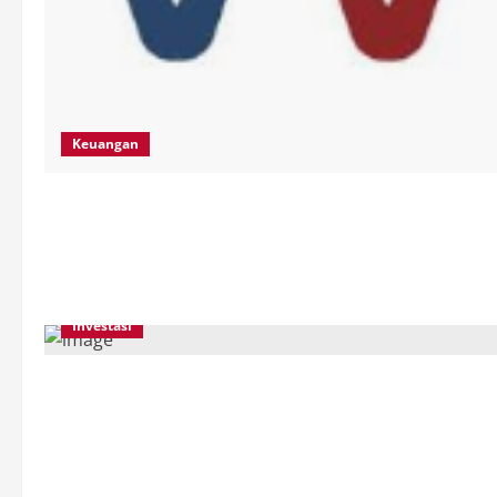
Keuangan
Investasi