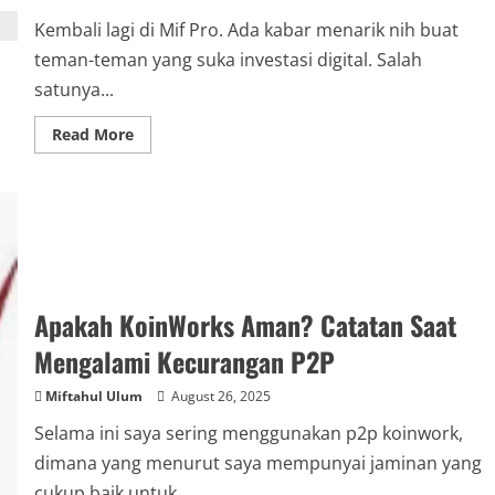
Kembali lagi di Mif Pro. Ada kabar menarik nih buat
teman-teman yang suka investasi digital. Salah
satunya...
Read
Read More
more
about
Fitur
Baru
Aplikasi
Pluang:
Kini
Bisa
Investasi
Saham
Indonesia
Apakah KoinWorks Aman? Catatan Saat
Mengalami Kecurangan P2P
Miftahul Ulum
August 26, 2025
Selama ini saya sering menggunakan p2p koinwork,
dimana yang menurut saya mempunyai jaminan yang
cukup baik untuk...