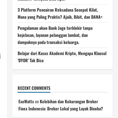
3 Platform Pencairan Reksadana Secepat Kilat,
Mana yang Paling Praktis? Ajaib, Bibit, dan DANA+
Pengalaman akun Bank Jago terblokir tanpa
kejelasan, layanan pelanggan lambat, dan
dampaknya pada transaksi keluarga.
Belajar dari Kasus Akademi Kripto, Mengapa Klausul
i
‘DYOR’ Tak Bisa
RECENT COMMENTS
ExoWatts
on
Kelebihan dan Kekurangan Broker
Finex Indonesia: Broker Lokal yang Layak Dicoba?