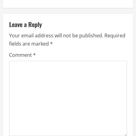
n
u
Leave a Reply
e
Your email address will not be published.
Required
R
fields are marked
*
e
Comment
*
a
d
i
n
g