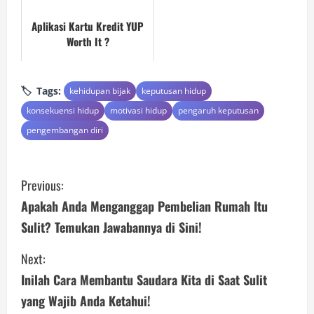
Aplikasi Kartu Kredit YUP
Worth It ?
Tags:
kehidupan bijak
keputusan hidup
konsekuensi hidup
motivasi hidup
pengaruh keputusan
pengembangan diri
C
Previous:
o
Apakah Anda Menganggap Pembelian Rumah Itu
Sulit? Temukan Jawabannya di Sini!
n
Next:
t
Inilah Cara Membantu Saudara Kita di Saat Sulit
i
yang Wajib Anda Ketahui!