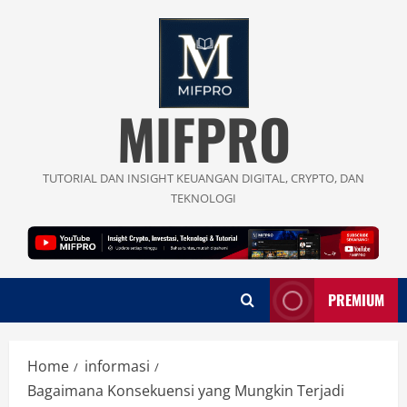
Skip
to
content
MIFPRO
TUTORIAL DAN INSIGHT KEUANGAN DIGITAL, CRYPTO, DAN
TEKNOLOGI
PREMIUM
Home
informasi
Bagaimana Konsekuensi yang Mungkin Terjadi