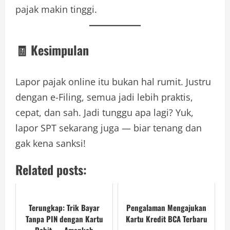
pajak makin tinggi.
🧾 Kesimpulan
Lapor pajak online itu bukan hal rumit. Justru
dengan e-Filing, semua jadi lebih praktis,
cepat, dan sah. Jadi tunggu apa lagi? Yuk,
lapor SPT sekarang juga — biar tenang dan
gak kena sanksi!
Related posts:
Terungkap: Trik Bayar
Pengalaman Mengajukan
Tanpa PIN dengan Kartu
Kartu Kredit BCA Terbaru