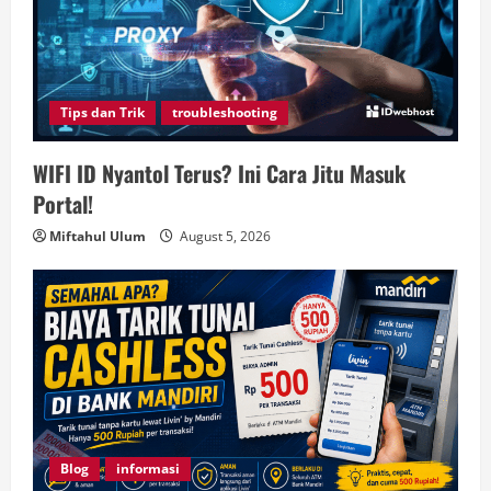
Tips dan Trik
troubleshooting
WIFI ID Nyantol Terus? Ini Cara Jitu Masuk
Portal!
Miftahul Ulum
August 5, 2026
Blog
informasi