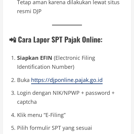
Tetap aman karena dilakukan lewat situs
resmi DJP
📲 Cara Lapor SPT Pajak Online:
Siapkan EFIN
(Electronic Filing
Identification Number)
Buka
https://djponline.pajak.go.id
Login dengan NIK/NPWP + password +
captcha
Klik menu “E-Filing”
Pilih formulir SPT yang sesuai