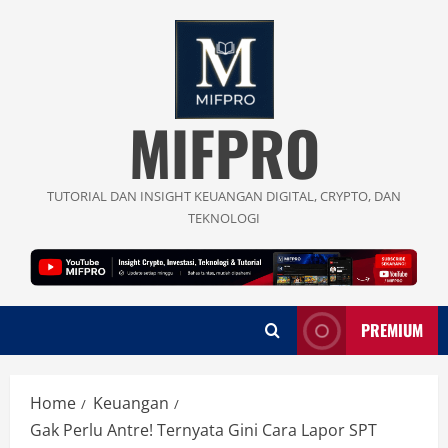
Skip
to
content
MIFPRO
TUTORIAL DAN INSIGHT KEUANGAN DIGITAL, CRYPTO, DAN
TEKNOLOGI
PREMIUM
Home
Keuangan
Gak Perlu Antre! Ternyata Gini Cara Lapor SPT