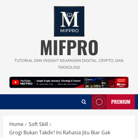
Skip
to
content
MIFPRO
TUTORIAL DAN INSIGHT KEUANGAN DIGITAL, CRYPTO, DAN
TEKNOLOGI
PREMIUM
Home
Soft Skill
Grogi Bukan Takdir! Ini Rahasia Jitu Biar Gak