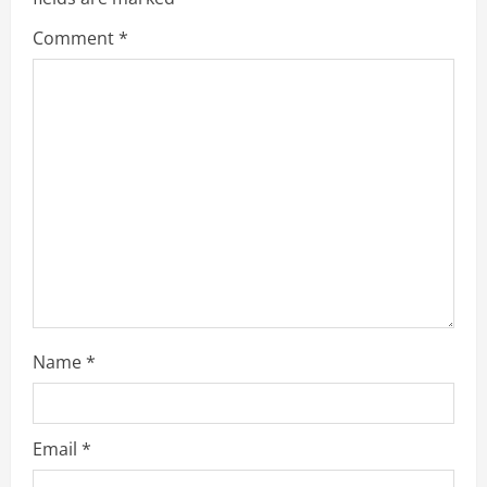
e
Comment
*
a
d
i
n
g
Name
*
Email
*