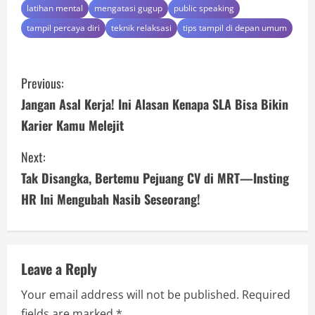
latihan mental
mengatasi gugup
public speaking
tampil percaya diri
teknik relaksasi
tips tampil di depan umum
C
Previous:
o
Jangan Asal Kerja! Ini Alasan Kenapa SLA Bisa Bikin
Karier Kamu Melejit
n
Next:
t
Tak Disangka, Bertemu Pejuang CV di MRT—Insting
i
HR Ini Mengubah Nasib Seseorang!
n
u
Leave a Reply
e
Your email address will not be published.
Required
R
fields are marked
*